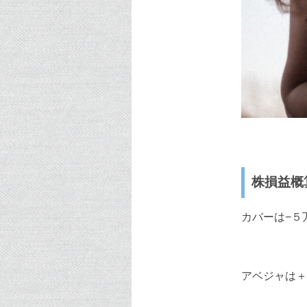
株損益概
カバーは−５
アベジャは＋