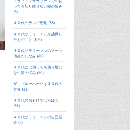
アラフィフサラリーマンの切
っても切り離せない髪の悩み
(3)
４０代のテレビ感覚 (35)
４０代サラリーマンが感動し
たものごと (104)
４０代サラリーマンのスーツ
他身だしなみ (40)
４０代には切っても切り離せ
ない髪の悩み (30)
ザ・ブルーハーツは４０代の
青春 (11)
４０代のおもひでぽろぽろ
(53)
４０代サラリーマンの自己紹
介 (8)