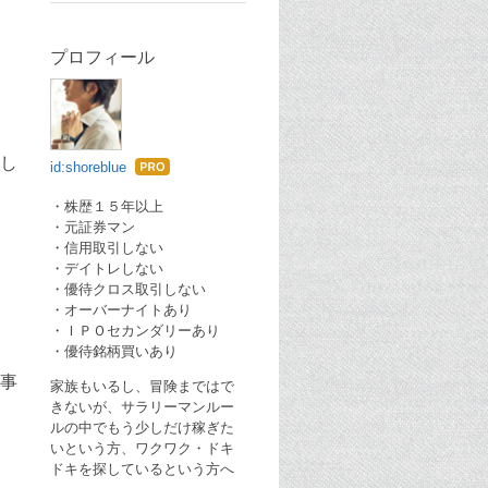
プロフィール
し
id:shoreblue
はて
なブ
・株歴１５年以上
・元証券マン
ログ
・信用取引しない
Pro
・デイトレしない
・優待クロス取引しない
・オーバーナイトあり
・ＩＰＯセカンダリーあり
・優待銘柄買いあり
事
家族もいるし、冒険まではで
きないが、サラリーマンルー
ルの中でもう少しだけ稼ぎた
いという方、ワクワク・ドキ
ドキを探しているという方へ