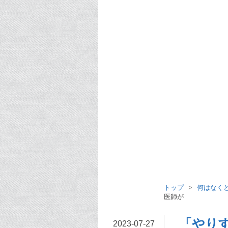
トップ
>
何はなく
医師が
「やり
2023
-
07
-
27