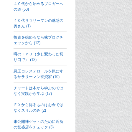
４０代から始めるブロガーへ
の道 (53)
４０代サラリーマンの魅惑の
奥さん (1)
投資を始めるなら株ブログチ
ェックから (12)
噂のＩＰＯ（少し変わった切
り口で） (13)
悪玉コレステロールを気にす
るサラリーマン投資家 (10)
チャートは本から学ぶのでは
なく実践から学ぶ (17)
ＦＸから得るものはお金では
なくスリルのみ (2)
未公開株ゲットのために近所
の繁盛店をチェック (3)